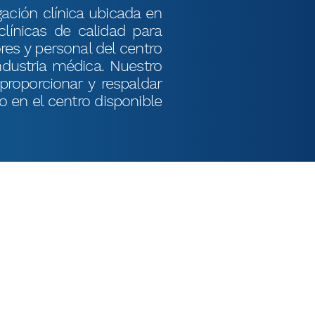
gación clínica ubicada en
clínicas de calidad para
res y personal del centro
industria médica. Nuestro
roporcionar y respaldar
o en el centro disponible