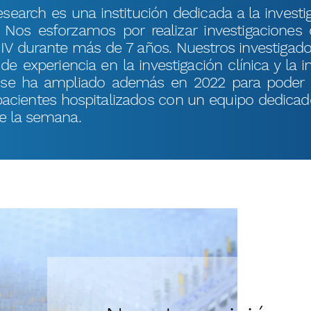
esearch es una institución dedicada a la investi
 Nos esforzamos por realizar investigaciones 
a IV durante más de 7 años. Nuestros investigado
 experiencia en la investigación clínica y la 
n se ha ampliado además en 2022 para poder p
pacientes hospitalizados con un equipo dedicad
de la semana.